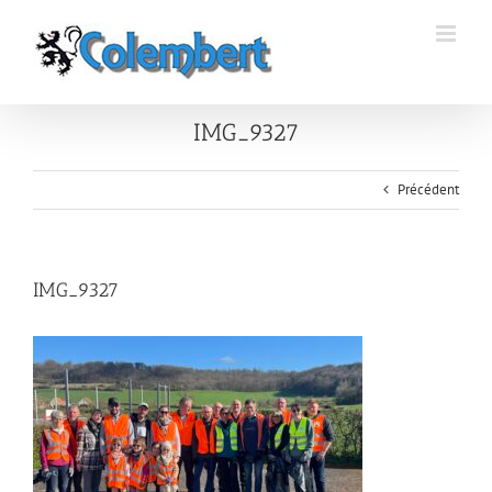
Passer
au
contenu
IMG_9327
Précédent
IMG_9327