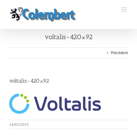
Passer
au
contenu
voltalis-420×92
Précédent
voltalis-420×92
14/02/2023