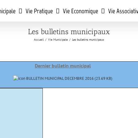
icipale
Vie Pratique
Vie Economique
Vie Associati
Les bulletins municipaux
Accueil
/
Vie Municipale
/
Les bulletins municipaux
Dernier bulletin municipal
BULLETIN MUNICIPAL DECEMBRE 2016 (
23.69 KB
)