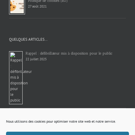
Politique de cookies (EU)
27 août 2021
QUELQUES ARTICLES…
Rappel : défibrillateur mis à disposition pour le public
22 juillet 2025
OPÉRATION TRANQUILLITÉ VACANCES
27 février 2025
Nous utilisons des cookies pour optimiser notre site web et notre service.