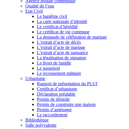
Agence postale communale
Qualité de l’eau
Etat Civil
Le baptême civil
La carte nationale d’identité
Le certificat d’hérédité
Le certificat de vie commune
La demande de célébration de mariage
L’extrait d’acte de décès
L’extrait d’acte de mariage
L’extrait d’acte de naissance
La légalisation de signature
Le livret de famille
Le passeport
Le recensement militaire
Urbanisme
Rapport de présentation du PLUI
Certificat d’urbanisme
Déclaration préalable
Permis de démolir
Permis de construire une maison
Permis d’aménager
Le raccordement
Bibliothèque
Salle polyvalente