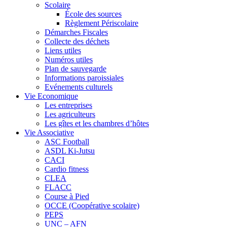
Scolaire
École des sources
Règlement Périscolaire
Démarches Fiscales
Collecte des déchets
Liens utiles
Numéros utiles
Plan de sauvegarde
Informations paroissiales
Evénements culturels
Vie Economique
Les entreprises
Les agriculteurs
Les gîtes et les chambres d’hôtes
Vie Associative
ASC Football
ASDL Ki-Jutsu
CACI
Cardio fitness
CLEA
FLACC
Course à Pied
OCCE (Coopérative scolaire)
PEPS
UNC – AFN