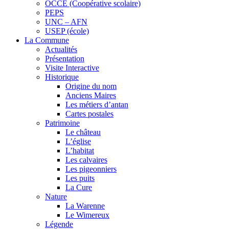
OCCE (Coopérative scolaire)
PEPS
UNC – AFN
USEP (école)
La Commune
Actualités
Présentation
Visite Interactive
Historique
Origine du nom
Anciens Maires
Les métiers d’antan
Cartes postales
Patrimoine
Le château
L’église
L’habitat
Les calvaires
Les pigeonniers
Les puits
La Cure
Nature
La Warenne
Le Wimereux
Légende