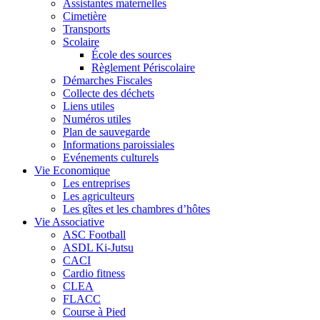
Assistantes maternelles
Cimetière
Transports
Scolaire
École des sources
Règlement Périscolaire
Démarches Fiscales
Collecte des déchets
Liens utiles
Numéros utiles
Plan de sauvegarde
Informations paroissiales
Evénements culturels
Vie Economique
Les entreprises
Les agriculteurs
Les gîtes et les chambres d’hôtes
Vie Associative
ASC Football
ASDL Ki-Jutsu
CACI
Cardio fitness
CLEA
FLACC
Course à Pied