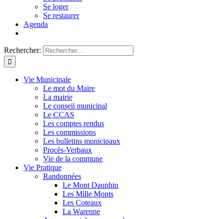
Se loger
Se restaurer
Agenda
Rechercher:
Vie Municipale
Le mot du Maire
La mairie
Le conseil municipal
Le CCAS
Les comptes rendus
Les commissions
Les bulletins municipaux
Procès-Verbaux
Vie de la commune
Vie Pratique
Randonnées
Le Mont Dauphin
Les Mille Monts
Les Coteaux
La Warenne