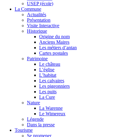
USEP (école)
La Commune
Actualités
Présentation
Visite Interactive
Historique
Origine du nom
Anciens Maires
Les métiers d’antan
Cartes postales
Patrimoine
Le château
L’église
L’habitat
Les calvaires
Les pigeonniers
Les puits
La Cure
Nature
La Warenne
Le Wimereux
Légende
Dans la presse
Tourisme
Se promener