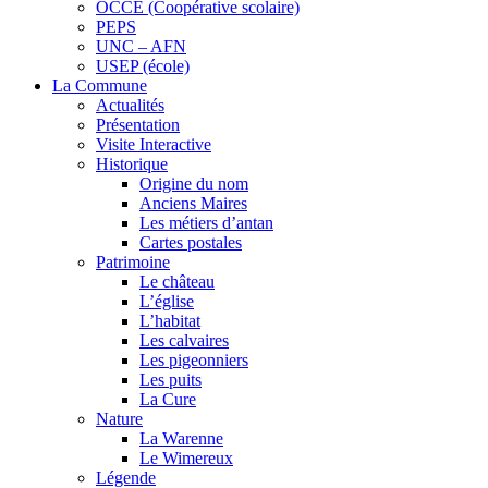
OCCE (Coopérative scolaire)
PEPS
UNC – AFN
USEP (école)
La Commune
Actualités
Présentation
Visite Interactive
Historique
Origine du nom
Anciens Maires
Les métiers d’antan
Cartes postales
Patrimoine
Le château
L’église
L’habitat
Les calvaires
Les pigeonniers
Les puits
La Cure
Nature
La Warenne
Le Wimereux
Légende