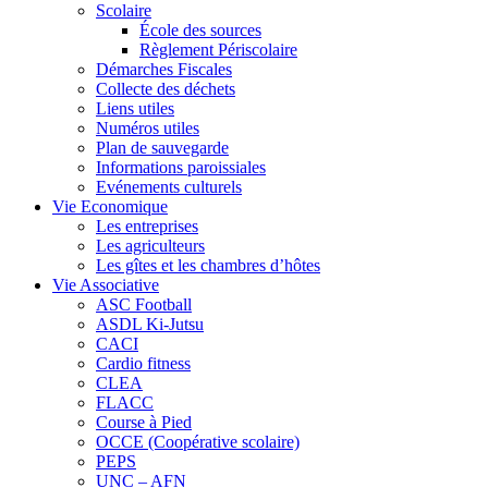
Scolaire
École des sources
Règlement Périscolaire
Démarches Fiscales
Collecte des déchets
Liens utiles
Numéros utiles
Plan de sauvegarde
Informations paroissiales
Evénements culturels
Vie Economique
Les entreprises
Les agriculteurs
Les gîtes et les chambres d’hôtes
Vie Associative
ASC Football
ASDL Ki-Jutsu
CACI
Cardio fitness
CLEA
FLACC
Course à Pied
OCCE (Coopérative scolaire)
PEPS
UNC – AFN