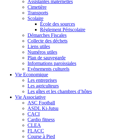
Assistantes maternelles
Cimetière
Transports
Scolaire
École des sources
Règlement Périscolaire
Démarches Fiscales
Collecte des déchets
Liens utiles
Numéros utiles
Plan de sauvegarde
Informations paroissiales
Evénements culturels
Vie Economique
Les entreprises
Les agriculteurs
Les gîtes et les chambres d’hôtes
Vie Associative
ASC Football
ASDL Ki-Jutsu
CACI
Cardio fitness
CLEA
FLACC
Course à Pied