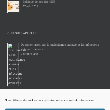
Politique de cookies (EU)
27 août 2021
QUELQUES ARTICLES…
Documentation sur la maltraitance animale et les infractions
judiciaires associées
7 octobre 2025
1er Janvier tous les emballages se trient
20 décembre 2022
Nous utilisons des cookies pour optimiser notre site web et notre service.