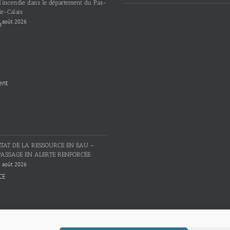
d’incendie dans le département du Pas-
e-Calais
 août 2026
ETAT DE LA RESSOURCE EN EAU –
PASSAGE EN ALERTE RENFORCÉE
 août 2026