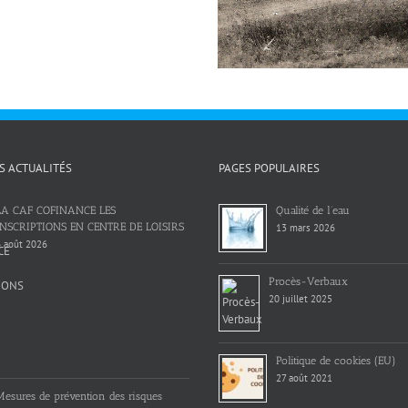
S ACTUALITÉS
PAGES POPULAIRES
LA CAF COFINANCE LES
Qualité de l’eau
INSCRIPTIONS EN CENTRE DE LOISIRS
13 mars 2026
 août 2026
Procès-Verbaux
20 juillet 2025
Politique de cookies (EU)
27 août 2021
Mesures de prévention des risques