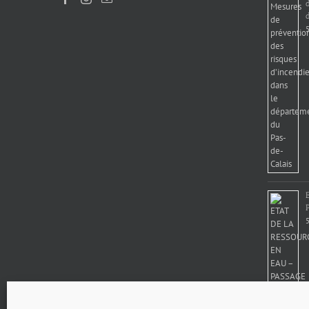
d
5
5