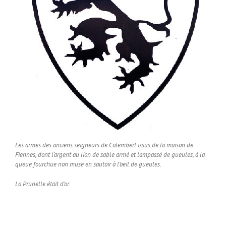
Les armes des anciens seigneurs de Colembert issus de la maison de
Fiennes, dont l’argent au lion de sable armé et lampassé de gueules, à la
queue fourchue non muse en sautoir à l’oeil de gueules.
La Prunelle était d’or.