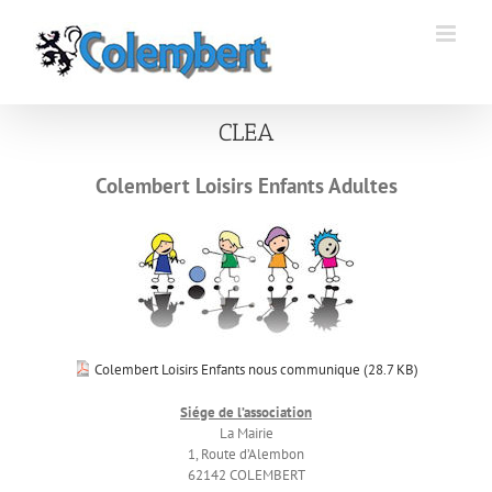
Passer
au
contenu
CLEA
Colembert Loisirs Enfants Adultes
Colembert Loisirs Enfants nous communique (
28.7 KB
)
Siége de l’association
La Mairie
1, Route d’Alembon
62142 COLEMBERT