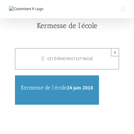
Passer
au
contenu
Kermesse de l’école
×
CET ÉVÈNEMENT EST PASSÉ
Kermesse de l’école
24 juin 2018