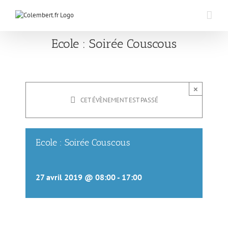
Passer
au
contenu
Ecole : Soirée Couscous
×
CET ÉVÈNEMENT EST PASSÉ
Ecole : Soirée Couscous
27 avril 2019 @ 08:00
-
17:00