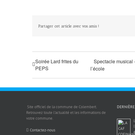
Partager cet article avec vos amis !
Soirée Lard frites du
Spectacle musical «
PEPS
l’école
Site officiel de la commune de Colembert.
DERNIÈRE
Retrouvez toute l'actualité et les informations de
votre commune.
Contactez-nous
6