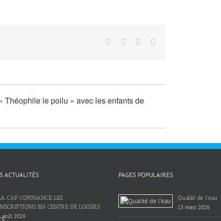
Facebook
Twitter
LinkedIn
Email
 Théophile le poilu » avec les enfants de
S ACTUALITÉS
PAGES POPULAIRES
LA CAF COFINANCE LES
Qualité de l’eau
INSCRIPTIONS EN CENTRE DE LOISIRS
13 mars 2026
 août 2026