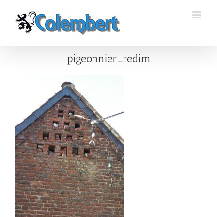
Passer
au
contenu
pigeonnier_redim