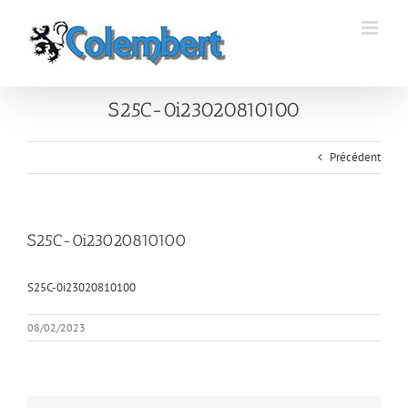
Passer
au
contenu
S25C-0i23020810100
Précédent
S25C-0i23020810100
S25C-0i23020810100
08/02/2023