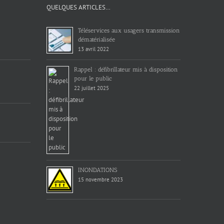
QUELQUES ARTICLES…
Téléservices aux usagers transmission
dématérialisée
13 avril 2022
Rappel : défibrillateur mis à disposition
pour le public
22 juillet 2025
INONDATIONS
15 novembre 2023