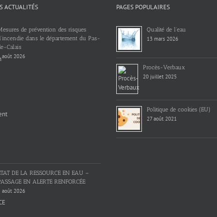
S ACTUALITÉS
PAGES POPULAIRES
Mesures de prévention des risques
Qualité de l’eau
d’incendie dans le département du Pas-
13 mars 2026
e-Calais
 août 2026
Procès-Verbaux
20 juillet 2025
Politique de cookies (EU)
27 août 2021
ETAT DE LA RESSOURCE EN EAU –
PASSAGE EN ALERTE RENFORCÉE
 août 2026