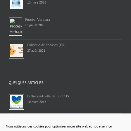
13 mars 2026
Procès-Verbaux
20 juillet 2025
Politique de cookies (EU)
27 août 2021
QUELQUES ARTICLES…
L’offre mutuelle de la CCDS
10 mars 2016
RESTO DU CŒUR NOUVEL HORAIRE
4 novembre 2022
Nous utilisons des cookies pour optimiser notre site web et notre service.