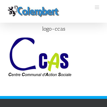
Passer
au
contenu
logo-ccas