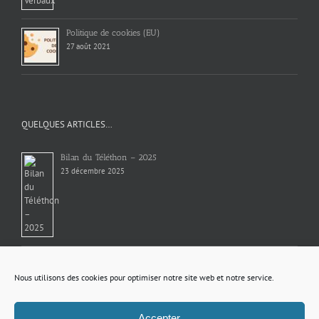
Politique de cookies (EU)
27 août 2021
QUELQUES ARTICLES…
Bilan du Téléthon – 2025
23 décembre 2025
AUTISME
4 novembre 2022
Nous utilisons des cookies pour optimiser notre site web et notre service.
Déchetterie intercommunale
Accepter