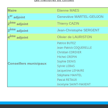
Maire
Etienne MAES
er
Geneviève MARTEL-GEUJON
1
adjoint
ème
Thierry CAZIN
2
adjoint
ème
Jean-Christophe SERGENT
3
adjoint
ème
Olivier de LAURISTON
4
adjoint
Patrice BUTEZ
Jean-Patrick COQUERELLE
Christian CORDIER
Michel CREPIN
Sophie DENIS
Conseillers municipaux
Sylvie LEBAS
Jacqueline LEMAIRE
Stéphane MANTEL
Pascal RETAUX
Jocelyne SAINT-MAXENT