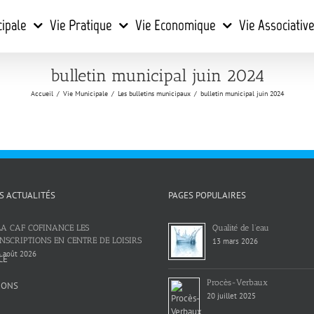
cipale
Vie Pratique
Vie Economique
Vie Associativ
bulletin municipal juin 2024
Accueil
/
Vie Municipale
/
Les bulletins municipaux
/
bulletin municipal juin 2024
S ACTUALITÉS
PAGES POPULAIRES
LA CAF COFINANCE LES
Qualité de l’eau
INSCRIPTIONS EN CENTRE DE LOISIRS
13 mars 2026
 août 2026
Procès-Verbaux
20 juillet 2025