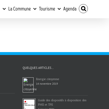
e
La Commune
Tourisme
Agenda
QUELQUES ARTICLES…
Energie citoyenne
14 novembre 2019
Guide des dispositifs à disposition des
PME et TPE