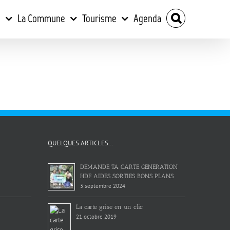
e
La Commune
Tourisme
Agenda
QUELQUES ARTICLES…
DEMANDE TA CARTE GENERATION
HDF AIDES SORTIES BONS PLANS
3 septembre 2024
La carte grise en un clic
21 octobre 2019