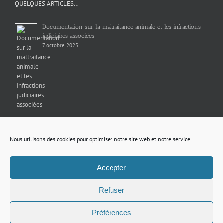
QUELQUES ARTICLES…
Documentation sur la maltraitance animale et les infractions
judiciaires associées
7 octobre 2025
TRAVAUX D’ÉLAGAGE PRÉVUS A PARTIR DU 17 AOUT
3 août 2026
Nous utilisons des cookies pour optimiser notre site web et notre service.
TRAVAUX RUE DU PLOUY
Accepter
29 juin 2026
Refuser
Préférences