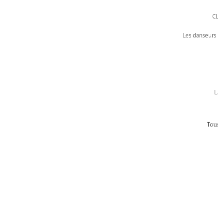
CL
Les danseurs 
L
Tous