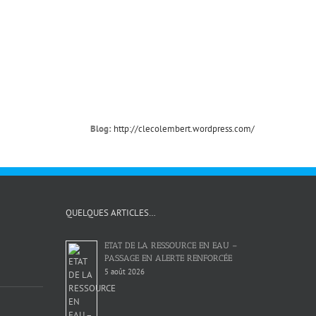
Blog:
http://clecolembert.wordpress.com/
QUELQUES ARTICLES…
ETAT DE LA RESSOURCE EN EAU –
PASSAGE EN ALERTE RENFORCÉE
5 août 2026