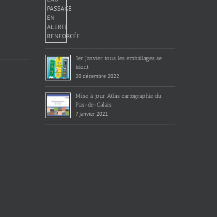
1er Janvier tous les emballages se
trient
20 décembre 2022
Mise à jour Atlas cartographie du
Pas-de-Calais
7 janvier 2021