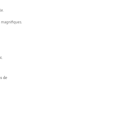
le.
s magnifiques.
l.
ès de