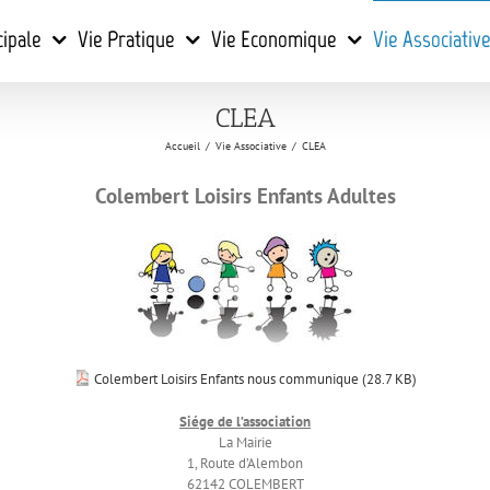
cipale
Vie Pratique
Vie Economique
Vie Associativ
CLEA
Accueil
/
Vie Associative
/
CLEA
Colembert Loisirs Enfants Adultes
Colembert Loisirs Enfants nous communique (
28.7 KB
)
Siége de l’association
La Mairie
1, Route d’Alembon
62142 COLEMBERT