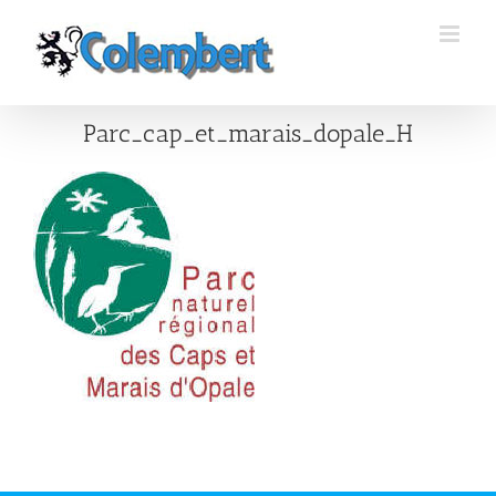
Passer
au
contenu
Parc_cap_et_marais_dopale_H