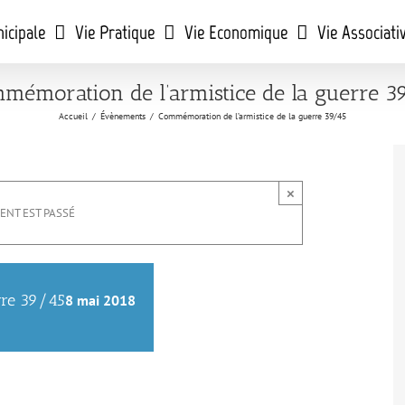
icipale
Vie Pratique
Vie Economique
Vie Associati
mémoration de l’armistice de la guerre 3
Accueil
/
Évènements
/
Commémoration de l’armistice de la guerre 39/45
×
ENT EST PASSÉ
rre 39/45
8 mai 2018