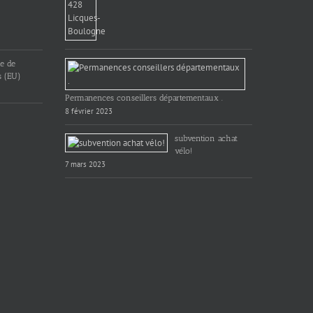
ue de
s (EU)
Permanences conseillers départementaux .
8 février 2023
subvention achat
vélo!
7 mars 2023