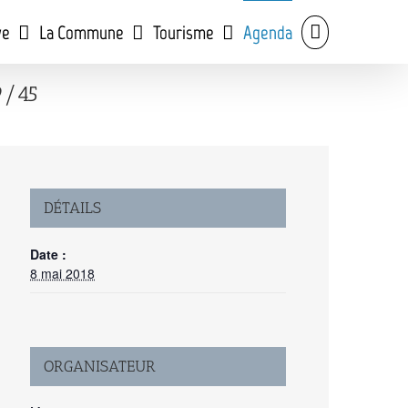
ve
La Commune
Tourisme
Agenda
9/45
DÉTAILS
Date :
8 mai 2018
ORGANISATEUR