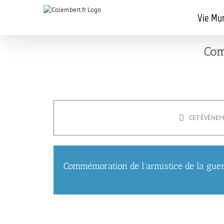
Passer
au
Vie Mun
contenu
Com
CET ÉVÈNEM
Commémoration de l’armistice de la gue