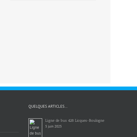
QUELQUES ARTICLES…
Ligne de bus 428 Licques-Boulogne
5 juin 2025