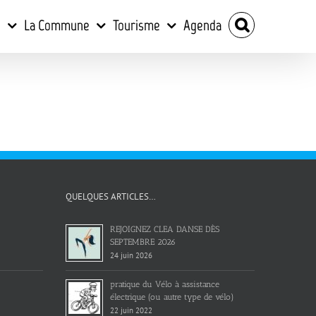
e
La Commune
Tourisme
Agenda
QUELQUES ARTICLES…
REJOIGNEZ CLEA DANSE DÈS
SEPTEMBRE 2026
24 juin 2026
pratique du Vélo à assistance
électrique (ou autre type de vélo)
22 juin 2022