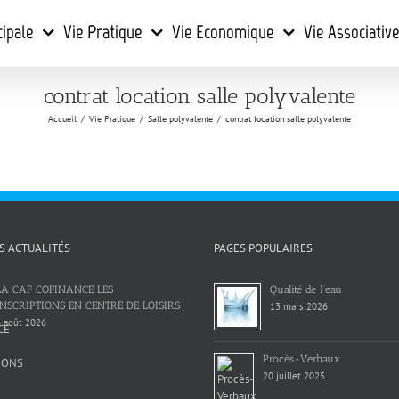
cipale
Vie Pratique
Vie Economique
Vie Associativ
contrat location salle polyvalente
Accueil
/
Vie Pratique
/
Salle polyvalente
/
contrat location salle polyvalente
S ACTUALITÉS
PAGES POPULAIRES
LA CAF COFINANCE LES
Qualité de l’eau
INSCRIPTIONS EN CENTRE DE LOISIRS
13 mars 2026
 août 2026
Procès-Verbaux
20 juillet 2025